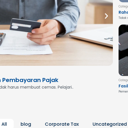
Categ
Raha
Jasa
Tidak
Begi
Categor
n Pembayaran Pajak
Meng
Categ
Fasi
idak harus membuat cemas. Pelajari..
Butuh 
Nusa
Pemeri
Pem
Lebi
All
blog
Corporate Tax
Uncategorized