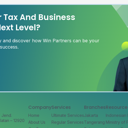
r Tax And Business
ext Level?
ay and discover how Win Partners can be your
 success.
Company
Services
Branches
Resource
l Jend.
Home
Ultimate Services
Jakarta
Indonesian
latan – 12920
About Us
Regular Services
Tangerang
Ministry of