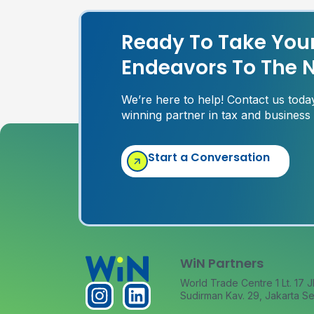
Ready To Take You
Endeavors To The N
We’re here to help! Contact us tod
winning partner in tax and business
Start a Conversation
WiN Partners
World Trade Centre 1 Lt. 17 J
Sudirman Kav. 29, Jakarta Se