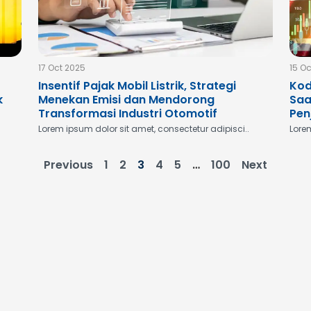
17 Oct 2025
15 O
Insentif Pajak Mobil Listrik, Strategi
Kod
k
Menekan Emisi dan Mendorong
Saa
Transformasi Industri Otomotif
Pen
Lorem ipsum dolor sit amet, consectetur adipisci..
Lorem
Previous
1
2
3
4
5
…
100
Next