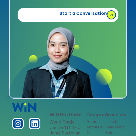
Start a Conversation
WiN Partners
Company
Branches
World Trade
Home
Jakarta
Centre 1 Lt. 17 Jl
About Us
Tangerang
Jend. Sudirman
Our
Solo