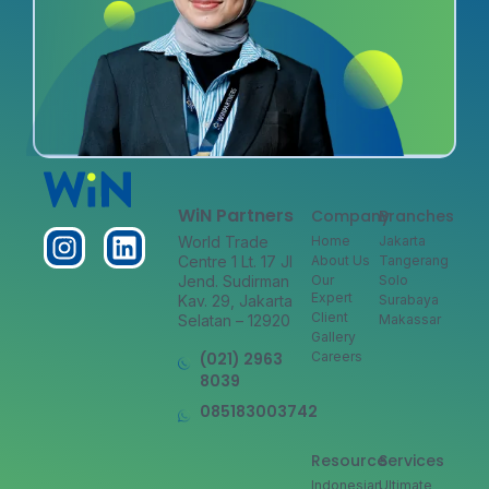
WiN Partners
Company
Branches
World Trade
Home
Jakarta
Centre 1 Lt. 17 Jl
About Us
Tangerang
Jend. Sudirman
Our
Solo
Expert
Kav. 29, Jakarta
Surabaya
Client
Selatan – 12920
Makassar
Gallery
(021) 2963
Careers
8039
085183003742
Resource
Services
Indonesian
Ultimate