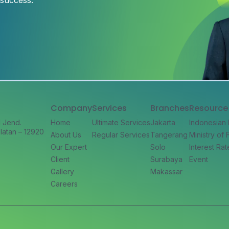
 success.
Company
Services
Branches
Resource
l Jend.
Home
Ultimate Services
Jakarta
Indonesian
latan – 12920
About Us
Regular Services
Tangerang
Ministry of
Our Expert
Solo
Interest Rat
Client
Surabaya
Event
Gallery
Makassar
Careers