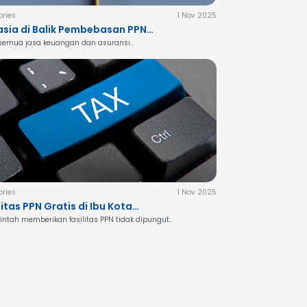
ories
1 Nov 2025
sia di Balik Pembebasan PPN
 Keuangan dan Asuransi,
 semua jasa keuangan dan asuransi..
ni Penjelasan Lengkapnya
ies
enal Format Baru Surat Tanggapan SP2DK
ories
1 Nov 2025
litas PPN Gratis di Ibu Kota
Checklist Dalam Menghadapi SP2DK yang jelas dan menenangka
ntara, Langkah Strategis
ntah memberikan fasilitas PPN tidak dipungut..
erintah Dorong Pembangunan
h Cepat