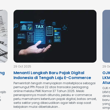
29 Oct 2025
29 O
ang
Menanti Langkah Baru Pajak Digital
OJK
Indonesia di Tengah Laju E-Commerce
LKM
Atu
Pemerintah tengah menyiapkan marketplace sebagai
pemungut PPh Pasal 22 atas transaksi pedagang
OJK 
online melalui PMK Nomor 37 Tahun 2025. Meski
ajib
LKM 
penerapannya masih ditunda, pelaku e-commerce
,
dini
perlu memahami ketentuan pajak digital, batas omzet,
a
baru
serta sektor yang dikecualikan agar lebih siap saat
yang
kebijakan mulai diberlakukan...
simp