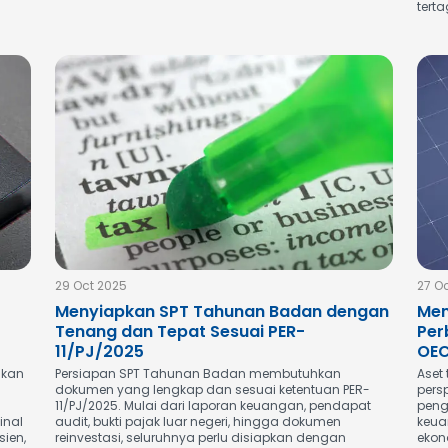
terta
29 Oct 2025
27 O
Menyiapkan SPT Tahunan Badan dengan
Men
Tenang dan Tepat Sesuai PER-
Per
11/PJ/2025
OE
ikan
Persiapan SPT Tahunan Badan membutuhkan
Aset
dokumen yang lengkap dan sesuai ketentuan PER-
pers
11/PJ/2025. Mulai dari laporan keuangan, pendapat
peng
inal
audit, bukti pajak luar negeri, hingga dokumen
keua
sien,
reinvestasi, seluruhnya perlu disiapkan dengan
ekon