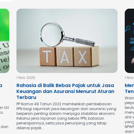
1 Nov 2025
1 No
a
Rahasia di Balik Bebas Pajak untuk Jasa
Men
Keuangan dan Asuransi Menurut Aturan
Ten
Terbaru
Wari
perp
PP Nomor 49 Tahun 2022 memberikan pembebasan
an UU
teru
PPN bagi sejumlah jasa keuangan dan asuransi yang
ku
meng
berperan penting dalam menjaga stabilitas ekonomi.
ahli
Ketahui jenis layanan yang bebas PPN, batasan
yang
penerapannya, serta jasa penunjang yang tetap
t dan
NPWP
dikenai pajak...
dan t