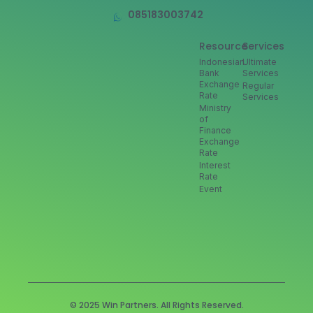
085183003742
Resource
Services
Indonesian
Ultimate
Bank
Services
Exchange
Regular
Rate
Services
Ministry
of
Finance
Exchange
Rate
Interest
Rate
Event
© 2025 Win Partners. All Rights Reserved.