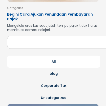
Categories
Cate
Begini Cara Ajukan Penundaan Pembayaran
Men
Pajak
SP
Mengelola arus kas saat jatuh tempo pajak tidak harus
But
membuat cemas. Pelajari..
dan
All
blog
Corporate Tax
Uncategorized