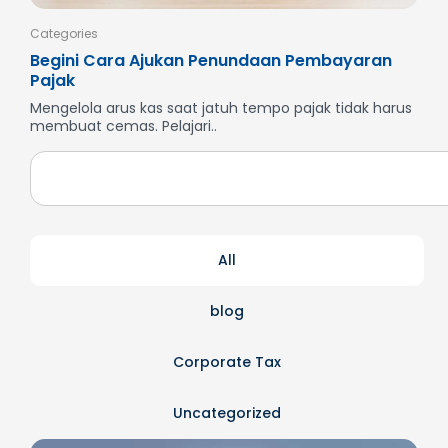
Categories
Cate
Begini Cara Ajukan Penundaan Pembayaran
Men
Pajak
SP
Mengelola arus kas saat jatuh tempo pajak tidak harus
But
membuat cemas. Pelajari..
dan
All
blog
Corporate Tax
Uncategorized