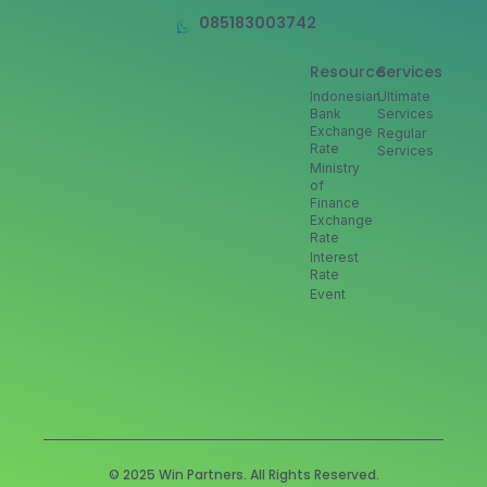
085183003742
Resource
Services
Indonesian
Ultimate
Bank
Services
Exchange
Regular
Rate
Services
Ministry
of
Finance
Exchange
Rate
Interest
Rate
Event
© 2025 Win Partners. All Rights Reserved.