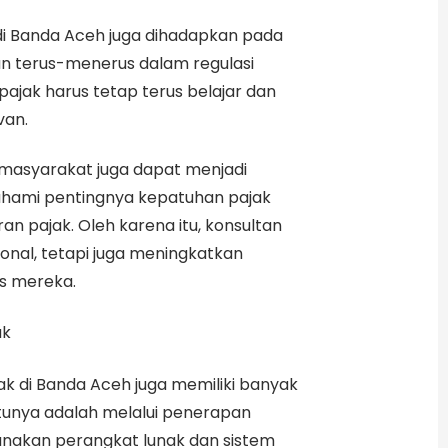
 di Banda Aceh juga dihadapkan pada
n terus-menerus dalam regulasi
pajak harus tetap terus belajar dan
van.
n masyarakat juga dapat menjadi
ahami pentingnya kepatuhan pajak
 pajak. Oleh karena itu, konsultan
onal, tetapi juga meningkatkan
s mereka.
ak
ak di Banda Aceh juga memiliki banyak
tunya adalah melalui penerapan
nakan perangkat lunak dan sistem