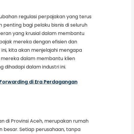
rubahan regulasi perpajakan yang terus
enting bagi pelaku bisnis di seluruh
i peran yang krusial dalam membantu
pajak mereka dengan efisien dan
 ini, kita akan menjelajahi mengapa
an mereka dalam membantu klien
dihadapi dalam industri ini.
 Forwarding di Era Perdagangan
n di Provinsi Aceh, merupakan rumah
n besar. Setiap perusahaan, tanpa