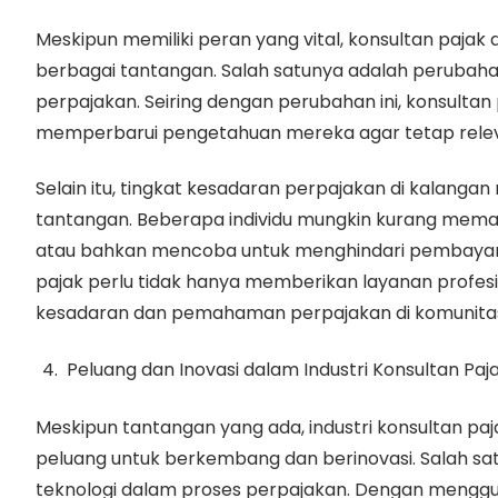
Meskipun memiliki peran yang vital, konsultan pajak
berbagai tantangan. Salah satunya adalah perubaha
perpajakan. Seiring dengan perubahan ini, konsultan 
memperbarui pengetahuan mereka agar tetap rele
Selain itu, tingkat kesadaran perpajakan di kalanga
tantangan. Beberapa individu mungkin kurang mem
atau bahkan mencoba untuk menghindari pembayaran
pajak perlu tidak hanya memberikan layanan profesi
kesadaran dan pemahaman perpajakan di komunita
Peluang dan Inovasi dalam Industri Konsultan Paj
Meskipun tantangan yang ada, industri konsultan paj
peluang untuk berkembang dan berinovasi. Salah sa
teknologi dalam proses perpajakan. Dengan menggu