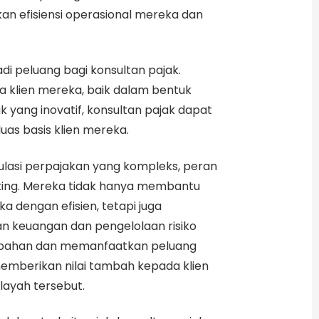
an efisiensi operasional mereka dan
adi peluang bagi konsultan pajak.
 klien mereka, baik dalam bentuk
yang inovatif, konsultan pajak dapat
as basis klien mereka.
ulasi perpajakan yang kompleks, peran
nting. Mereka tidak hanya membantu
 dengan efisien, tetapi juga
n keuangan dan pengelolaan risiko
rubahan dan memanfaatkan peluang
memberikan nilai tambah kepada klien
ayah tersebut.