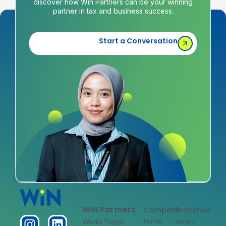
discover how Win Partners can be your winning
partner in tax and business success.
Start a Conversation
WiN Partners
Company
Branches
World Trade
Home
Jakarta