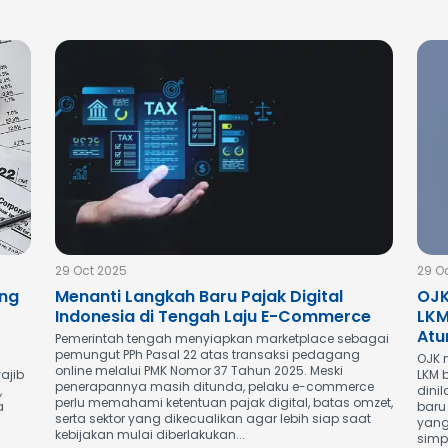
29 Oct 2025
29 O
ang
Menanti Langkah Baru Pajak Digital
OJK
Indonesia di Tengah Laju E-Commerce
LKM
Atu
Pemerintah tengah menyiapkan marketplace sebagai
pemungut PPh Pasal 22 atas transaksi pedagang
OJK 
online melalui PMK Nomor 37 Tahun 2025. Meski
ajib
LKM 
penerapannya masih ditunda, pelaku e-commerce
,
dini
perlu memahami ketentuan pajak digital, batas omzet,
a
baru
serta sektor yang dikecualikan agar lebih siap saat
yang
kebijakan mulai diberlakukan...
simp