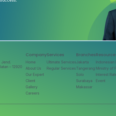
 success.
Company
Services
Branches
Resource
l Jend.
Home
Ultimate Services
Jakarta
Indonesian
latan – 12920
About Us
Regular Services
Tangerang
Ministry of
Our Expert
Solo
Interest Rat
Client
Surabaya
Event
Gallery
Makassar
Careers