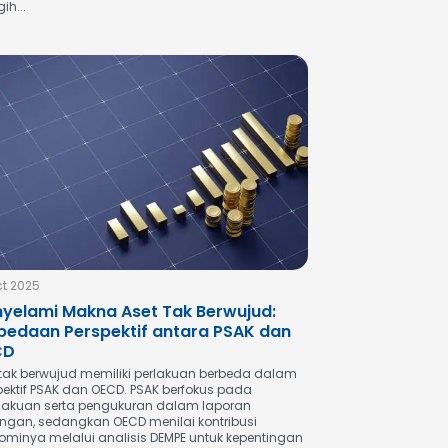
gih...
ct 2025
yelami Makna Aset Tak Berwujud:
bedaan Perspektif antara PSAK dan
CD
 tak berwujud memiliki perlakuan berbeda dalam
pektif PSAK dan OECD. PSAK berfokus pada
akuan serta pengukuran dalam laporan
ngan, sedangkan OECD menilai kontribusi
ominya melalui analisis DEMPE untuk kepentingan