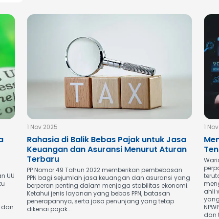
1 Nov 2025
1 No
a
Rahasia di Balik Bebas Pajak untuk Jasa
Men
Keuangan dan Asuransi Menurut Aturan
Ten
Terbaru
Wari
perp
PP Nomor 49 Tahun 2022 memberikan pembebasan
an UU
teru
PPN bagi sejumlah jasa keuangan dan asuransi yang
ku
meng
berperan penting dalam menjaga stabilitas ekonomi.
ahli
Ketahui jenis layanan yang bebas PPN, batasan
yang
penerapannya, serta jasa penunjang yang tetap
t dan
NPWP
dikenai pajak...
dan t