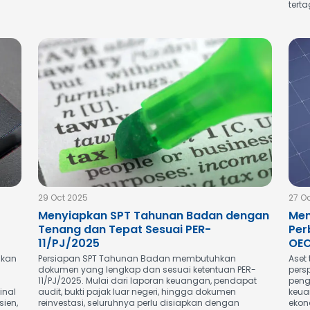
terta
29 Oct 2025
27 O
Menyiapkan SPT Tahunan Badan dengan
Men
Tenang dan Tepat Sesuai PER-
Per
11/PJ/2025
OE
ikan
Persiapan SPT Tahunan Badan membutuhkan
Aset
dokumen yang lengkap dan sesuai ketentuan PER-
pers
11/PJ/2025. Mulai dari laporan keuangan, pendapat
peng
inal
audit, bukti pajak luar negeri, hingga dokumen
keua
sien,
reinvestasi, seluruhnya perlu disiapkan dengan
ekon