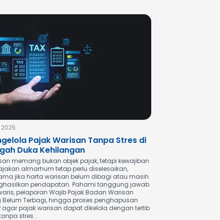
v 2025
gelola Pajak Warisan Tanpa Stres di
gah Duka Kehilangan
san memang bukan objek pajak, tetapi kewajiban
ajakan almarhum tetap perlu diselesaikan,
tama jika harta warisan belum dibagi atau masih
hasilkan pendapatan. Pahami tanggung jawab
 waris, pelaporan Wajib Pajak Badan Warisan
 Belum Terbagi, hingga proses penghapusan
 agar pajak warisan dapat dikelola dengan tertib
anpa stres...