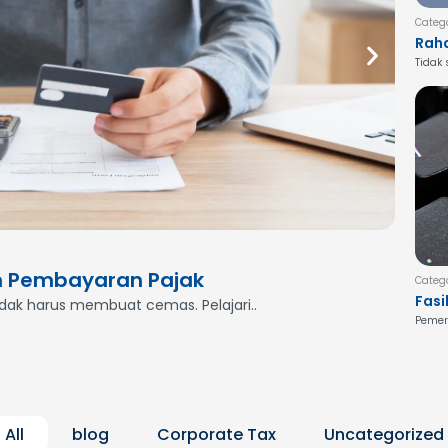
Categ
Raha
Jasa
Tidak
Begi
Categor
n Pembayaran Pajak
Meng
Categ
Fasi
idak harus membuat cemas. Pelajari..
Butuh 
Nusa
Pemeri
Pem
Lebi
All
blog
Corporate Tax
Uncategorized