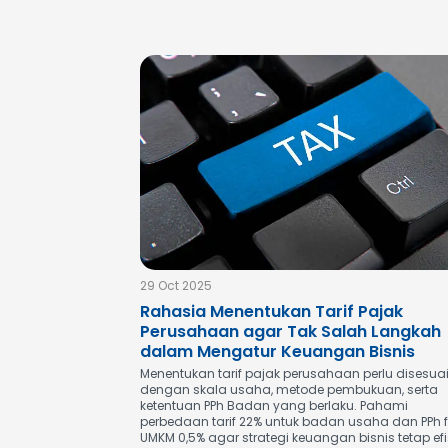
29 Oct 2025
Rahasia Menentukan Tarif Pajak
Perusahaan agar Tak Salah Langkah
dalam Mengatur Keuangan Bisnis
Menentukan tarif pajak perusahaan perlu disesua
dengan skala usaha, metode pembukuan, serta
ketentuan PPh Badan yang berlaku. Pahami
perbedaan tarif 22% untuk badan usaha dan PPh f
UMKM 0,5% agar strategi keuangan bisnis tetap efi