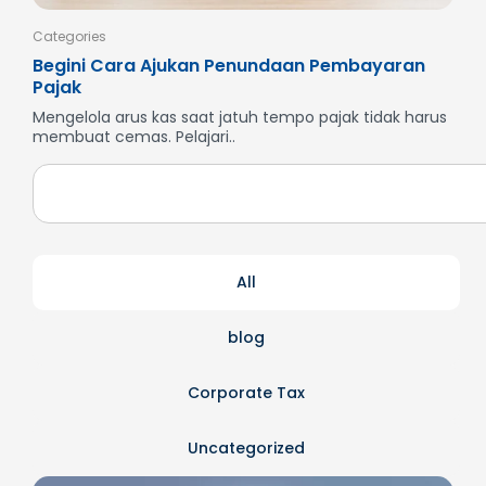
Categories
Cate
Begini Cara Ajukan Penundaan Pembayaran
Men
Pajak
SP
Mengelola arus kas saat jatuh tempo pajak tidak harus
But
membuat cemas. Pelajari..
dan
All
blog
Corporate Tax
Uncategorized