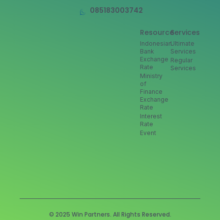
085183003742
Resource
Services
Indonesian
Ultimate
Bank
Services
Exchange
Regular
Rate
Services
Ministry
of
Finance
Exchange
Rate
Interest
Rate
Event
© 2025 Win Partners. All Rights Reserved.