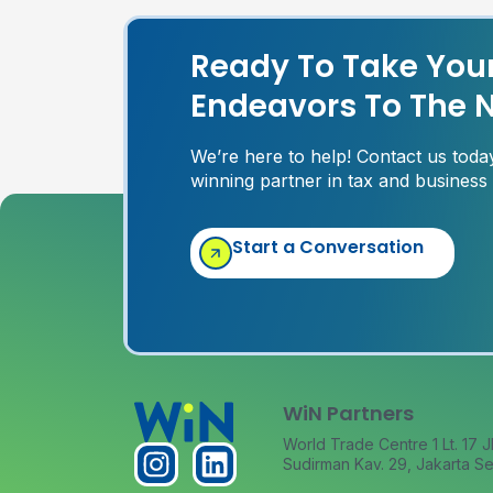
Ready To Take You
Endeavors To The N
We’re here to help! Contact us tod
winning partner in tax and business
Start a Conversation
WiN Partners
World Trade Centre 1 Lt. 17 J
Sudirman Kav. 29, Jakarta Se