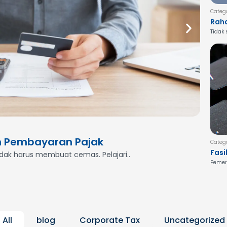
Categ
Raha
Jasa
Tidak
Begi
Categor
n Pembayaran Pajak
Meng
Categ
Fasi
idak harus membuat cemas. Pelajari..
Butuh 
Nusa
Pemeri
Pem
Lebi
All
blog
Corporate Tax
Uncategorized