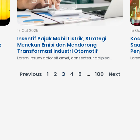
17 Oct 2025
15 O
Insentif Pajak Mobil Listrik, Strategi
Kod
k
Menekan Emisi dan Mendorong
Saa
Transformasi Industri Otomotif
Pen
Lorem ipsum dolor sit amet, consectetur adipisci..
Lorem
Previous
1
2
3
4
5
…
100
Next