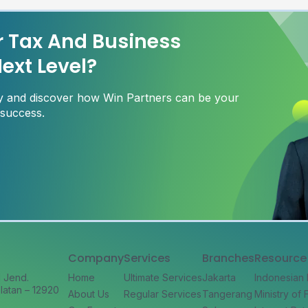
r Tax And Business
ext Level?
ay and discover how Win Partners can be your
 success.
Company
Services
Branches
Resource
l Jend.
Home
Ultimate Services
Jakarta
Indonesian
latan – 12920
About Us
Regular Services
Tangerang
Ministry of