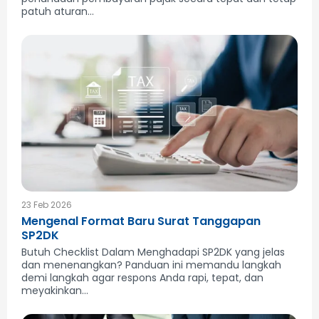
patuh aturan...
23 Feb 2026
Mengenal Format Baru Surat Tanggapan
SP2DK
Butuh Checklist Dalam Menghadapi SP2DK yang jelas
dan menenangkan? Panduan ini memandu langkah
demi langkah agar respons Anda rapi, tepat, dan
meyakinkan...