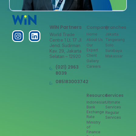
WiN Partners
Company
Branches
World Trade
Home
Jakarta
Centre 1 Lt. 17 Jl
About Us
Tangerang
Jend. Sudirman
Our
Solo
Expert
Kav. 29, Jakarta
Surabaya
Client
Selatan – 12920
Makassar
Gallery
(021) 2963
Careers
8039
085183003742
Resource
Services
Indonesian
Ultimate
Bank
Services
Exchange
Regular
Rate
Services
Ministry
of
Finance