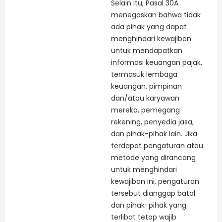
Selain itu, Pasal 30A
menegaskan bahwa tidak
ada pihak yang dapat
menghindari kewajiban
untuk mendapatkan
informasi keuangan pajak,
termasuk lembaga
keuangan, pimpinan
dan/atau karyawan
mereka, pemegang
rekening, penyedia jasa,
dan pihak-pihak lain. Jika
terdapat pengaturan atau
metode yang dirancang
untuk menghindari
kewajiban ini, pengaturan
tersebut dianggap batal
dan pihak-pihak yang
terlibat tetap wajib