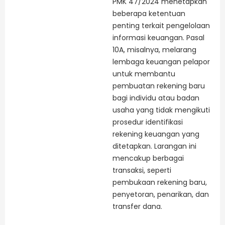
PMK 47/2024 menetapkan
beberapa ketentuan
penting terkait pengelolaan
informasi keuangan. Pasal
10A, misalnya, melarang
lembaga keuangan pelapor
untuk membantu
pembuatan rekening baru
bagi individu atau badan
usaha yang tidak mengikuti
prosedur identifikasi
rekening keuangan yang
ditetapkan. Larangan ini
mencakup berbagai
transaksi, seperti
pembukaan rekening baru,
penyetoran, penarikan, dan
transfer dana.