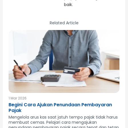
baik.
Related Article
1 Mar 2026
Begini Cara Ajukan Penundaan Pembayaran
Pajak
Mengelola arus kas saat jatuh tempo pajak tidak harus
membuat cemas. Pelajari cara mengajukan
penundaan pembayaran pajak secara tepat dan tetap