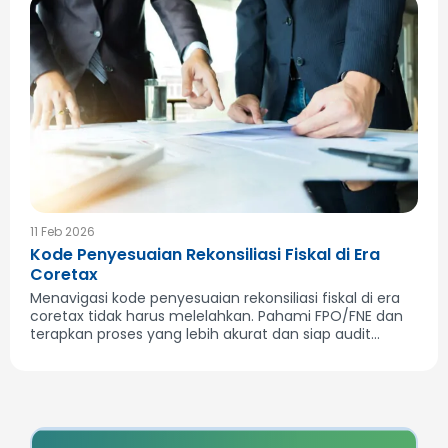
11 Feb 2026
Kode Penyesuaian Rekonsiliasi Fiskal di Era
Coretax
Menavigasi kode penyesuaian rekonsiliasi fiskal di era
coretax tidak harus melelahkan. Pahami FPO/FNE dan
terapkan proses yang lebih akurat dan siap audit...