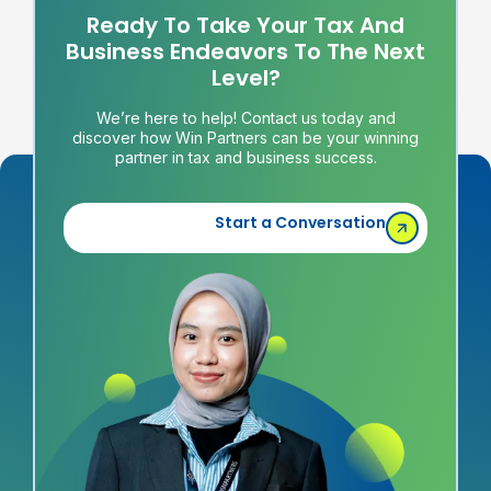
Ready To Take Your Tax And
Business Endeavors To The Next
Level?
We’re here to help! Contact us today and
discover how Win Partners can be your winning
partner in tax and business success.
Start a Conversation