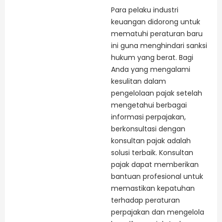
Para pelaku industri
keuangan didorong untuk
mematuhi peraturan baru
ini guna menghindari sanksi
hukum yang berat. Bagi
Anda yang mengalami
kesulitan dalam
pengelolaan pajak setelah
mengetahui berbagai
informasi perpajakan,
berkonsultasi dengan
konsultan pajak adalah
solusi terbaik. Konsultan
pajak dapat memberikan
bantuan profesional untuk
memastikan kepatuhan
terhadap peraturan
perpajakan dan mengelola