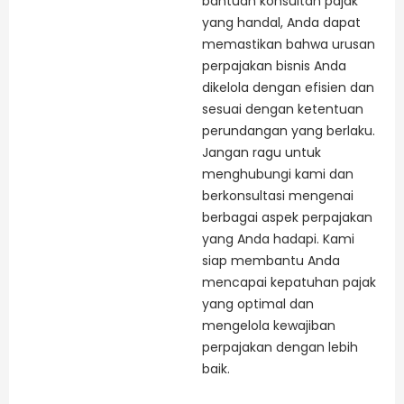
bantuan konsultan pajak
yang handal, Anda dapat
memastikan bahwa urusan
perpajakan bisnis Anda
dikelola dengan efisien dan
sesuai dengan ketentuan
perundangan yang berlaku.
Jangan ragu untuk
menghubungi kami dan
berkonsultasi mengenai
berbagai aspek perpajakan
yang Anda hadapi. Kami
siap membantu Anda
mencapai kepatuhan pajak
yang optimal dan
mengelola kewajiban
perpajakan dengan lebih
baik.