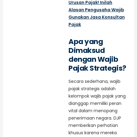
Urusan Pajak! Inilah
Alasan Pengusaha Wajib
Gunakan Jasa Konsultan
Pajak
Apa yang
Dimaksud
dengan Wajib
Pajak Strategis?
Secara sederhana, wajib
pajak strategis adalah
kelompok wajib pajak yang
dianggap memiliki peran
vital dalam menopang
penerimaan negara. DJP
memberikan perhatian
khusus karena mereka