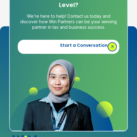
Level?
We’re here to help! Contact us today and
discover how Win Partners can be your winning
partner in tax and business success.
Start a Conversation