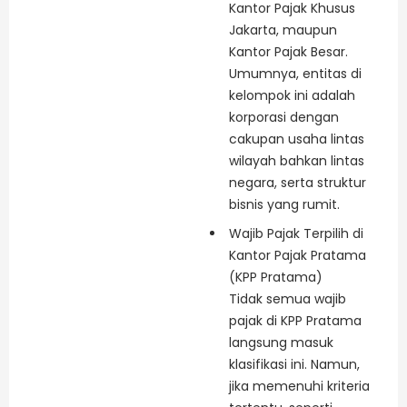
Kantor Pajak Khusus
Jakarta, maupun
Kantor Pajak Besar.
Umumnya, entitas di
kelompok ini adalah
korporasi dengan
cakupan usaha lintas
wilayah bahkan lintas
negara, serta struktur
bisnis yang rumit.
Wajib Pajak Terpilih di
Kantor Pajak Pratama
(KPP Pratama)
Tidak semua wajib
pajak di KPP Pratama
langsung masuk
klasifikasi ini. Namun,
jika memenuhi kriteria