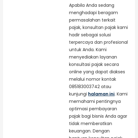
Apabila Anda sedang
menghadapi beragam
permasalahan terkait
pajak, konsultan pajak kami
hadir sebagai solusi
terpercaya dan profesional
untuk Anda. Kami
menyediakan layanan
konsultasi pajak secara
online yang dapat diakses
melalui nomor kontak
085183003742 atau
kunjungi
halaman ini
. Kami
memahami pentingnya
optimasi pembayaran
pajak bagi bisnis Anda agar
tidak memberatkan
keuangan. Dengan