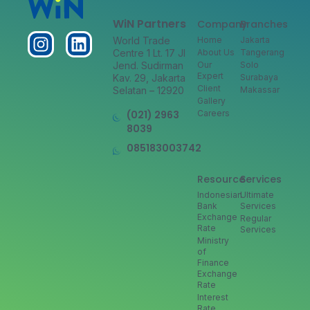
WiN Partners
Company
Branches
World Trade
Home
Jakarta
Centre 1 Lt. 17 Jl
About Us
Tangerang
Jend. Sudirman
Our
Solo
Expert
Kav. 29, Jakarta
Surabaya
Client
Selatan – 12920
Makassar
Gallery
(021) 2963
Careers
8039
085183003742
Resource
Services
Indonesian
Ultimate
Bank
Services
Exchange
Regular
Rate
Services
Ministry
of
Finance
Exchange
Rate
Interest
Rate