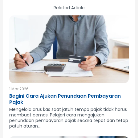
Related Article
1 Mar 2026
Begini Cara Ajukan Penundaan Pembayaran
Pajak
Mengelola arus kas saat jatuh tempo pajak tidak harus
membuat cemas. Pelajari cara mengajukan
penundaan pembayaran pajak secara tepat dan tetap
patuh aturan...