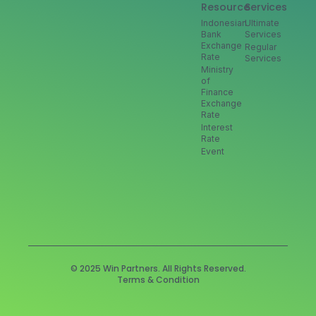
Resource
Services
Indonesian
Ultimate
Bank
Services
Exchange
Regular
Rate
Services
Ministry
of
Finance
Exchange
Rate
Interest
Rate
Event
© 2025 Win Partners. All Rights Reserved.
Terms & Condition