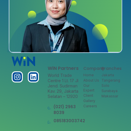
WiN Partners
Company
Branches
World Trade
Home
Jakarta
Centre 1 Lt. 17 Jl
About Us
Tangerang
Jend. Sudirman
Our
Solo
Expert
Kav. 29, Jakarta
Surabaya
Client
Selatan – 12920
Makassar
Gallery
(021) 2963
Careers
8039
085183003742