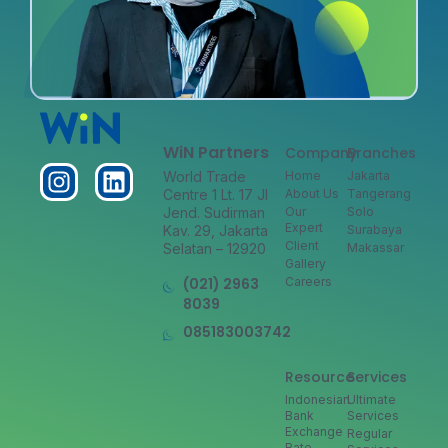
WiN Partners
Company
Branches
World Trade
Home
Jakarta
Centre 1 Lt. 17 Jl
About Us
Tangerang
Jend. Sudirman
Our
Solo
Expert
Kav. 29, Jakarta
Surabaya
Client
Selatan – 12920
Makassar
Gallery
(021) 2963
Careers
8039
085183003742
Resource
Services
Indonesian
Ultimate
Bank
Services
Exchange
Regular
Rate