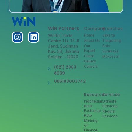
WiN Partners
Company
Branches
World Trade
Home
Jakarta
Centre 1 Lt. 17 Jl
About Us
Tangerang
Jend. Sudirman
Our
Solo
Expert
Kav. 29, Jakarta
Surabaya
Client
Selatan – 12920
Makassar
Gallery
(021) 2963
Careers
8039
085183003742
Resource
Services
Indonesian
Ultimate
Bank
Services
Exchange
Regular
Rate
Services
Ministry
of
Finance