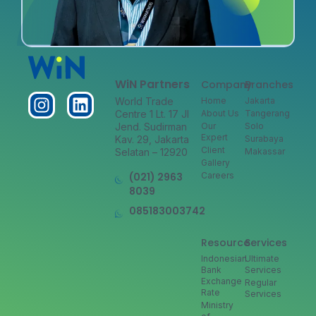
WiN Partners
Company
Branches
World Trade
Home
Jakarta
Centre 1 Lt. 17 Jl
About Us
Tangerang
Jend. Sudirman
Our
Solo
Expert
Kav. 29, Jakarta
Surabaya
Client
Selatan – 12920
Makassar
Gallery
(021) 2963
Careers
8039
085183003742
Resource
Services
Indonesian
Ultimate
Bank
Services
Exchange
Regular
Rate
Services
Ministry