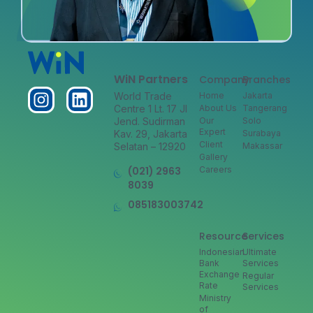
WiN Partners
Company
Branches
World Trade
Home
Jakarta
Centre 1 Lt. 17 Jl
About Us
Tangerang
Jend. Sudirman
Our
Solo
Expert
Kav. 29, Jakarta
Surabaya
Client
Selatan – 12920
Makassar
Gallery
(021) 2963
Careers
8039
085183003742
Resource
Services
Indonesian
Ultimate
Bank
Services
Exchange
Regular
Rate
Services
Ministry
of