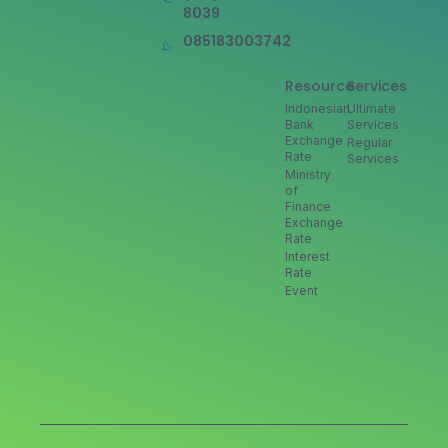
8039
085183003742
Resource
Services
Indonesian
Ultimate
Bank
Services
Exchange
Regular
Rate
Services
Ministry
of
Finance
Exchange
Rate
Interest
Rate
Event