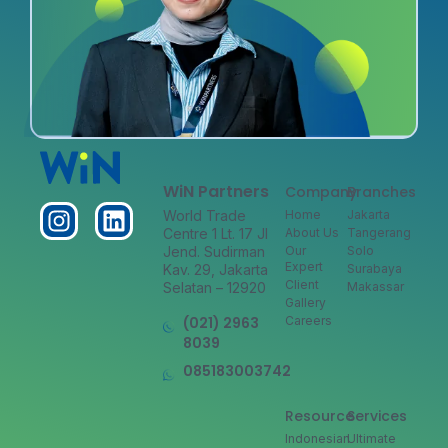
WiN Partners
Company
Branches
World Trade
Home
Jakarta
Centre 1 Lt. 17 Jl
About Us
Tangerang
Jend. Sudirman
Our
Solo
Expert
Kav. 29, Jakarta
Surabaya
Client
Selatan – 12920
Makassar
Gallery
(021) 2963
Careers
8039
085183003742
Resource
Services
Indonesian
Ultimate