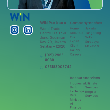
WiN Partners
Company
Branches
World Trade
Home
Jakarta
Centre 1 Lt. 17 Jl
About Us
Tangerang
Jend. Sudirman
Our
Solo
Expert
Kav. 29, Jakarta
Surabaya
Client
Selatan – 12920
Makassar
Gallery
(021) 2963
Careers
8039
085183003742
Resource
Services
Indonesian
Ultimate
Bank
Services
Exchange
Regular
Rate
Services
Ministry
of
Finance