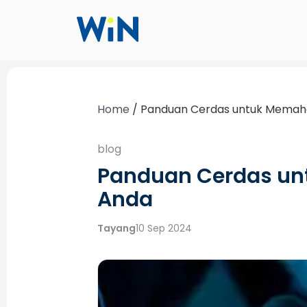
Home
/
Panduan Cerdas untuk Memaha
blog
Panduan Cerdas un
Anda
Tayang
10 Sep 2024