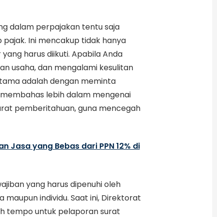
g dalam perpajakan tentu saja
b pajak. Ini mencakup tidak hanya
yang harus diikuti. Apabila Anda
dan usaha, dan mengalami kesulitan
i utama adalah dengan meminta
kan membahas lebih dalam mengenai
surat pemberitahuan, guna mencegah
dan Jasa yang Bebas dari PPN 12% di
jiban yang harus dipenuhi oleh
maupun individu. Saat ini, Direktorat
uh tempo untuk pelaporan surat