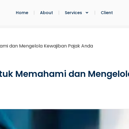
Home
About
Services
Client
mi dan Mengelola Kewajiban Pajak Anda
tuk Memahami dan Mengelola