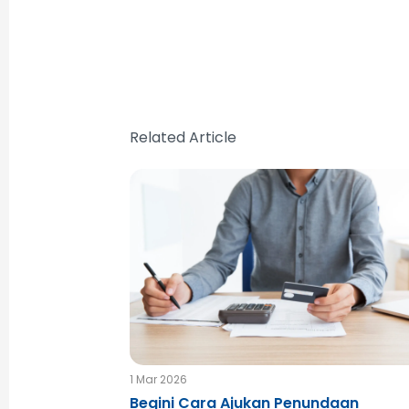
Related Article
1 Mar 2026
Begini Cara Ajukan Penundaan