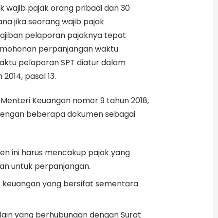
 wajib pajak orang pribadi dan 30
na jika seorang wajib pajak
ajiban pelaporan pajaknya tepat
ermohonan perpanjangan waktu
aktu pelaporan SPT diatur dalam
014, pasal 13.
 Menteri Keuangan nomor 9 tahun 2018,
 dengan beberapa dokumen sebagai
n ini harus mencakup pajak yang
an untuk perpanjangan.
n keuangan yang bersifat sementara
 lain yang berhubungan dengan Surat