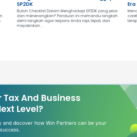
SP2DK
Era
Butuh Checklist Dalam Menghadapi SP2DK yang jelas
Menav
an
dan menenangkan? Panduan ini memandu langkah
core
n
demi langkah agar respons Anda rapi, tepat, dan
terap
meyakinkan...
r Tax And Business
ext Level?
ay and discover how Win Partners can be your
 success.