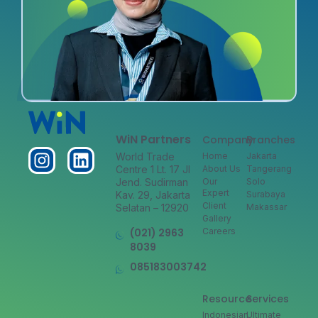
WiN Partners
Company
Branches
World Trade
Home
Jakarta
Centre 1 Lt. 17 Jl
About Us
Tangerang
Jend. Sudirman
Our
Solo
Expert
Kav. 29, Jakarta
Surabaya
Client
Selatan – 12920
Makassar
Gallery
(021) 2963
Careers
8039
085183003742
Resource
Services
Indonesian
Ultimate