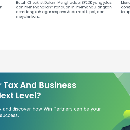
Butuh Checklist Dalam Menghadapi SP2DK yang jelas
Menav
an
dan menenangkan? Panduan ini memandu langkah
core
n
demi langkah agar respons Anda rapi, tepat, dan
terap
meyakinkan...
r Tax And Business
ext Level?
ay and discover how Win Partners can be your
 success.