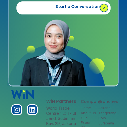
Start a Conversation
WiN Partners
Company
Branches
World Trade
Home
Jakarta
Centre 1 Lt. 17 Jl
About Us
Tangerang
Jend. Sudirman
Our
Solo
Expert
Kav. 29, Jakarta
Surabaya