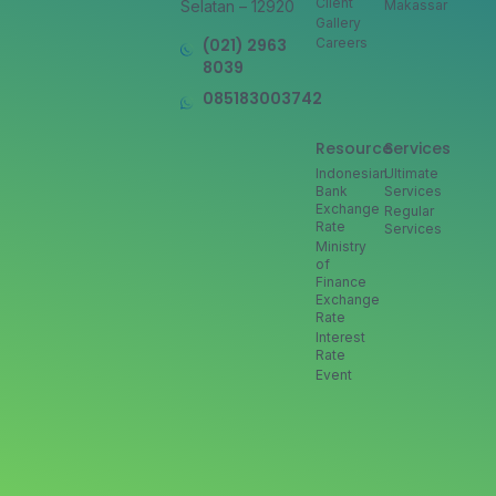
Client
Selatan – 12920
Makassar
Gallery
(021) 2963
Careers
8039
085183003742
Resource
Services
Indonesian
Ultimate
Bank
Services
Exchange
Regular
Rate
Services
Ministry
of
Finance
Exchange
Rate
Interest
Rate
Event