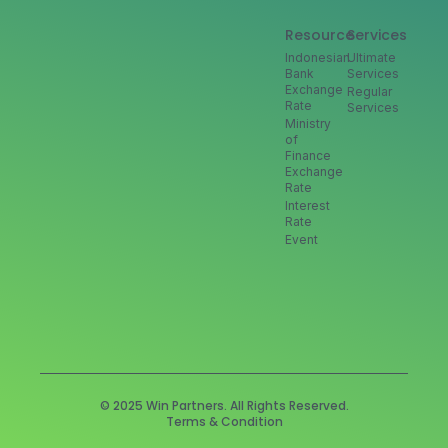
Resource
Services
Indonesian
Ultimate
Bank
Services
Exchange
Regular
Rate
Services
Ministry
of
Finance
Exchange
Rate
Interest
Rate
Event
© 2025 Win Partners. All Rights Reserved.
Terms & Condition