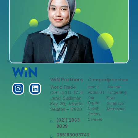
WiN Partners
Company
Branches
World Trade
Home
Jakarta
Centre 1 Lt. 17 Jl
About Us
Tangerang
Jend. Sudirman
Our
Solo
Expert
Kav. 29, Jakarta
Surabaya
Client
Selatan – 12920
Makassar
Gallery
(021) 2963
Careers
8039
085183003742