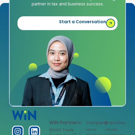
partner in tax and business success.
Start a Conversation
WiN Partners
Company
Branches
World Trade
Home
Jakarta
About Us
Tangerang