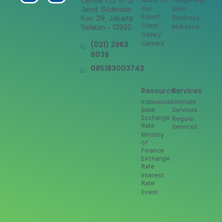
Centre 1 Lt. 17 Jl
Jend. Sudirman
Our
Solo
Expert
Kav. 29, Jakarta
Surabaya
Client
Selatan – 12920
Makassar
Gallery
(021) 2963
Careers
8039
085183003742
Resource
Services
Indonesian
Ultimate
Bank
Services
Exchange
Regular
Rate
Services
Ministry
of
Finance
Exchange
Rate
Interest
Rate
Event