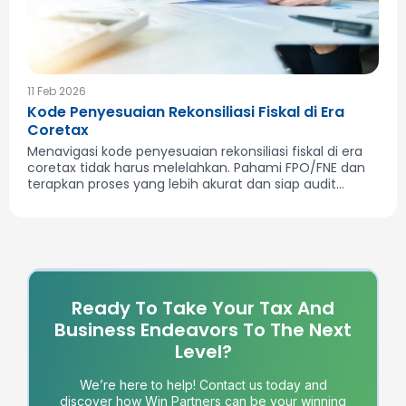
11 Feb 2026
Kode Penyesuaian Rekonsiliasi Fiskal di Era
Coretax
Menavigasi kode penyesuaian rekonsiliasi fiskal di era
coretax tidak harus melelahkan. Pahami FPO/FNE dan
terapkan proses yang lebih akurat dan siap audit...
Ready To Take Your Tax And
Business Endeavors To The Next
Level?
We’re here to help! Contact us today and
discover how Win Partners can be your winning