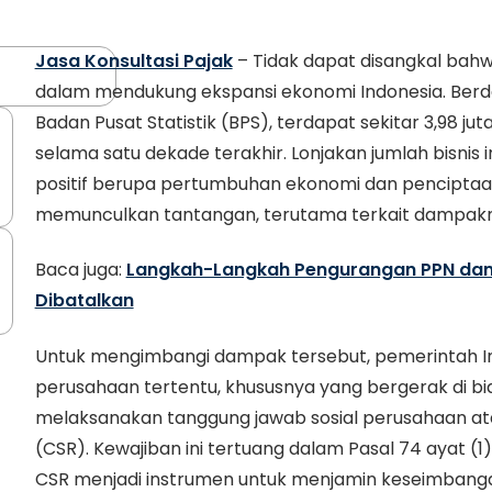
Jasa Konsultasi Pajak
– Tidak dapat disangkal bahwa
dalam mendukung ekspansi ekonomi Indonesia. Berda
Badan Pusat Statistik (BPS), terdapat sekitar 3,98 jut
selama satu dekade terakhir. Lonjakan jumlah bisni
positif berupa pertumbuhan ekonomi dan penciptaan 
memunculkan tantangan, terutama terkait dampakn
Baca juga:
Langkah-Langkah Pengurangan PPN dan
Dibatalkan
Untuk mengimbangi dampak tersebut, pemerintah I
perusahaan tertentu, khususnya yang bergerak di b
melaksanakan tanggung jawab sosial perusahaan atau
(CSR). Kewajiban ini tertuang dalam Pasal 74 ayat 
CSR menjadi instrumen untuk menjamin keseimbanga