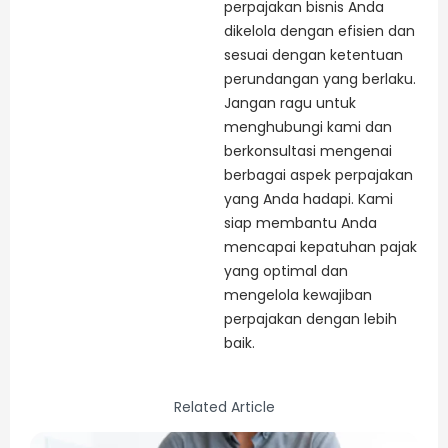
perpajakan bisnis Anda
dikelola dengan efisien dan
sesuai dengan ketentuan
perundangan yang berlaku.
Jangan ragu untuk
menghubungi kami dan
berkonsultasi mengenai
berbagai aspek perpajakan
yang Anda hadapi. Kami
siap membantu Anda
mencapai kepatuhan pajak
yang optimal dan
mengelola kewajiban
perpajakan dengan lebih
baik.
Related Article