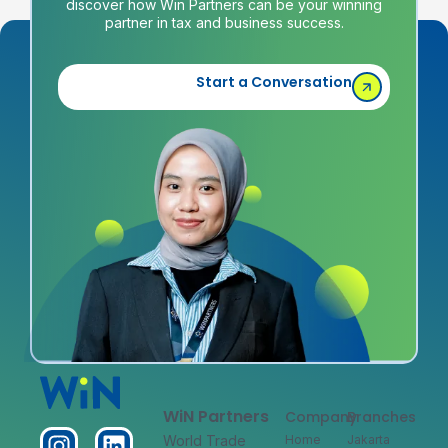
discover how Win Partners can be your winning
partner in tax and business success.
Start a Conversation
WiN Partners
Company
Branches
World Trade
Home
Jakarta