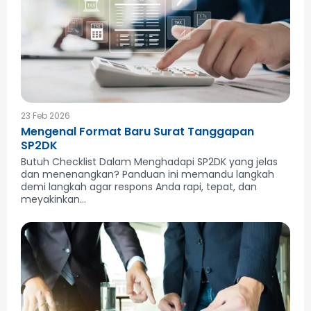
23 Feb 2026
Mengenal Format Baru Surat Tanggapan
SP2DK
Butuh Checklist Dalam Menghadapi SP2DK yang jelas
dan menenangkan? Panduan ini memandu langkah
demi langkah agar respons Anda rapi, tepat, dan
meyakinkan...