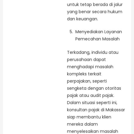
untuk tetap berada di jalur
yang benar secara hukum
dan keuangan.
Menyediakan Layanan
Pemecahan Masalah
Terkadang, individu atau
perusahaan dapat
menghadapi masalah
kompleks terkait
perpajakan, seperti
sengketa dengan otoritas
pajak atau audit pajak.
Dalam situasi seperti ini,
konsultan pajak di Makassar
siap membantu klien
mereka dalam
menyelesaikan masalah