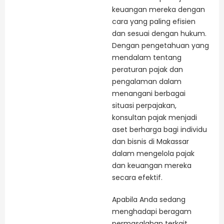
keuangan mereka dengan
cara yang paling efisien
dan sesuai dengan hukum.
Dengan pengetahuan yang
mendalam tentang
peraturan pajak dan
pengalaman dalam
menangani berbagai
situasi perpajakan,
konsultan pajak menjadi
aset berharga bagi individu
dan bisnis di Makassar
dalam mengelola pajak
dan keuangan mereka
secara efektif.
Apabila Anda sedang
menghadapi beragam
permasalahan terkait