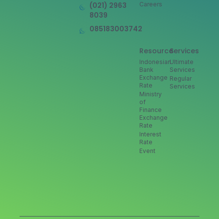
(021) 2963
Careers
8039
085183003742
Resource
Services
Indonesian
Ultimate
Bank
Services
Exchange
Regular
Rate
Services
Ministry
of
Finance
Exchange
Rate
Interest
Rate
Event