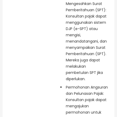
Mengesahkan Surat
Pemberitahuan (SPT):
Konsultan pajak dapat
menggunakan sistem
DJP (e-SPT) atau
mengisi,
menandatangani, dan
menyampaikan Surat
Pemberitahuan (SPT).
Mereka juga dapat
melakukan
pembetulan SPT jika
diperlukan.
Permohonan Angsuran
dan Pelunasan Pajak:
Konsultan pajak dapat
mengajukan
permohonan untuk