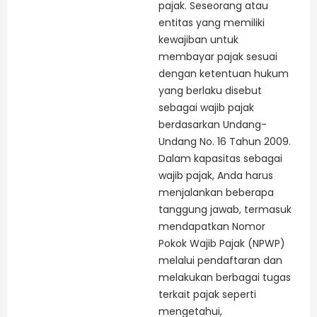
pajak. Seseorang atau
entitas yang memiliki
kewajiban untuk
membayar pajak sesuai
dengan ketentuan hukum
yang berlaku disebut
sebagai wajib pajak
berdasarkan Undang-
Undang No. 16 Tahun 2009.
Dalam kapasitas sebagai
wajib pajak, Anda harus
menjalankan beberapa
tanggung jawab, termasuk
mendapatkan Nomor
Pokok Wajib Pajak (NPWP)
melalui pendaftaran dan
melakukan berbagai tugas
terkait pajak seperti
mengetahui,