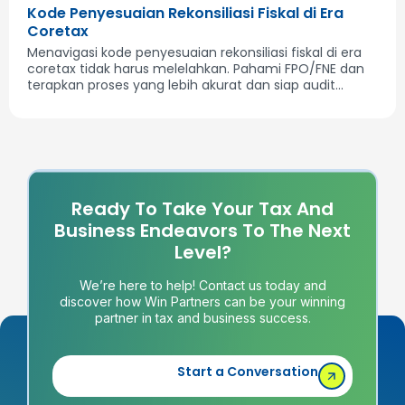
Kode Penyesuaian Rekonsiliasi Fiskal di Era
Coretax
Menavigasi kode penyesuaian rekonsiliasi fiskal di era
coretax tidak harus melelahkan. Pahami FPO/FNE dan
terapkan proses yang lebih akurat dan siap audit...
Ready To Take Your Tax And
Business Endeavors To The Next
Level?
We’re here to help! Contact us today and
discover how Win Partners can be your winning
partner in tax and business success.
Start a Conversation