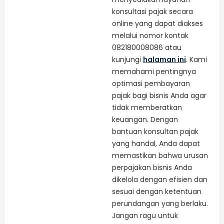
konsultasi pajak secara
online yang dapat diakses
melalui nomor kontak
082180008086 atau
kunjungi
halaman ini
. Kami
memahami pentingnya
optimasi pembayaran
pajak bagi bisnis Anda agar
tidak memberatkan
keuangan. Dengan
bantuan konsultan pajak
yang handal, Anda dapat
memastikan bahwa urusan
perpajakan bisnis Anda
dikelola dengan efisien dan
sesuai dengan ketentuan
perundangan yang berlaku.
Jangan ragu untuk