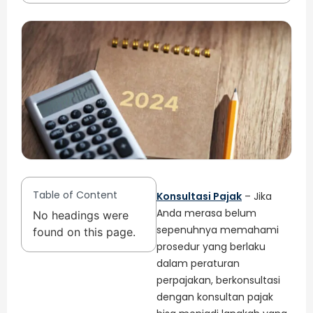
Table of Content
Konsultasi Pajak
– Jika
Anda merasa belum
No headings were
sepenuhnya memahami
found on this page.
prosedur yang berlaku
dalam peraturan
perpajakan, berkonsultasi
dengan konsultan pajak