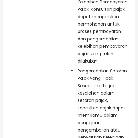
Kelebihan Pembayaran
Pajak: Konsultan pajak
dapat mengajukan
permohonan untuk
proses pembayaran
dan pengembalian
kelebihan pembayaran
pajak yang telah
dilakukan.
Pengembalian Setoran
Pajak yang Tidak
Sesuai: Jika terjadi
kesalahan dalam
setoran pajak,
konsultan pajak dapat
membantu dalam
pengajuan
pengembalian atau
penyaluran kelebihan