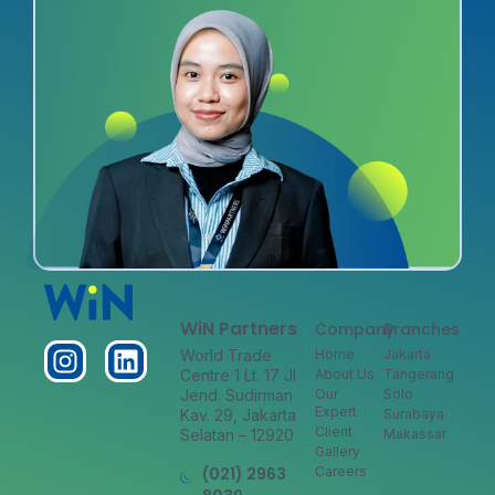
WiN Partners
Company
Branches
World Trade
Home
Jakarta
Centre 1 Lt. 17 Jl
About Us
Tangerang
Jend. Sudirman
Our
Solo
Expert
Kav. 29, Jakarta
Surabaya
Client
Selatan – 12920
Makassar
Gallery
(021) 2963
Careers