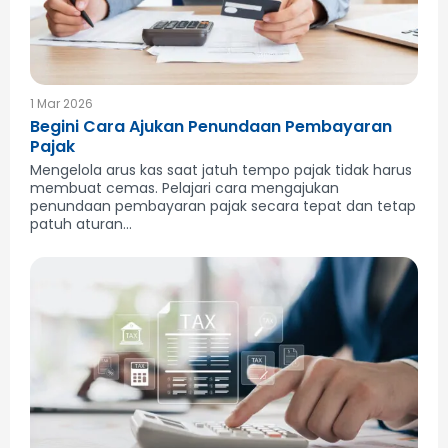
1 Mar 2026
Begini Cara Ajukan Penundaan Pembayaran
Pajak
Mengelola arus kas saat jatuh tempo pajak tidak harus
membuat cemas. Pelajari cara mengajukan
penundaan pembayaran pajak secara tepat dan tetap
patuh aturan...