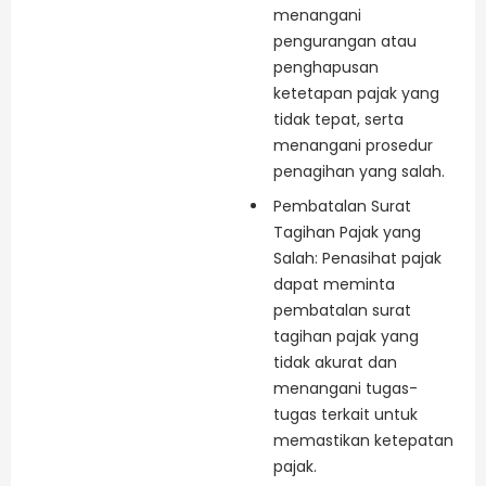
menangani
pengurangan atau
penghapusan
ketetapan pajak yang
tidak tepat, serta
menangani prosedur
penagihan yang salah.
Pembatalan Surat
Tagihan Pajak yang
Salah: Penasihat pajak
dapat meminta
pembatalan surat
tagihan pajak yang
tidak akurat dan
menangani tugas-
tugas terkait untuk
memastikan ketepatan
pajak.