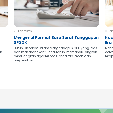
23 Feb 2026
11 Fe
Mengenal Format Baru Surat Tanggapan
Kod
SP2DK
Era
Butuh Checklist Dalam Menghadapi SP2DK yang jelas
Menav
an
dan menenangkan? Panduan ini memandu langkah
core
n
demi langkah agar respons Anda rapi, tepat, dan
terap
meyakinkan...