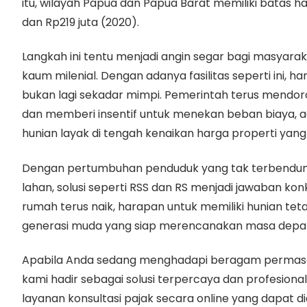
itu, wilayah Papua dan Papua Barat memiliki batas harg
dan Rp219 juta (2020).
Langkah ini tentu menjadi angin segar bagi masyara
kaum milenial. Dengan adanya fasilitas seperti ini, h
bukan lagi sekadar mimpi. Pemerintah terus mend
dan memberi insentif untuk menekan beban biaya, ag
hunian layak di tengah kenaikan harga properti yang
Dengan pertumbuhan penduduk yang tak terbendun
lahan, solusi seperti RSS dan RS menjadi jawaban kon
rumah terus naik, harapan untuk memiliki hunian tet
generasi muda yang siap merencanakan masa depan 
Apabila Anda sedang menghadapi beragam permasala
kami hadir sebagai solusi terpercaya dan profesion
layanan konsultasi pajak secara online yang dapat d