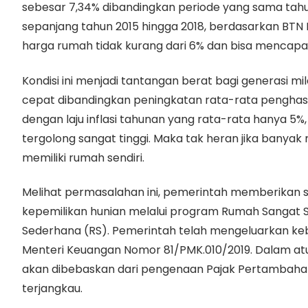
sebesar 7,34% dibandingkan periode yang sama tahu
sepanjang tahun 2015 hingga 2018, berdasarkan BTN H
harga rumah tidak kurang dari 6% dan bisa mencapai
Kondisi ini menjadi tantangan berat bagi generasi mi
cepat dibandingkan peningkatan rata-rata penghasi
dengan laju inflasi tahunan yang rata-rata hanya 5
tergolong sangat tinggi. Maka tak heran jika banyak 
memiliki rumah sendiri.
Melihat permasalahan ini, pemerintah memberikan 
kepemilikan hunian melalui program Rumah Sangat
Sederhana (RS). Pemerintah telah mengeluarkan keb
Menteri Keuangan Nomor 81/PMK.010/2019. Dalam atur
akan dibebaskan dari pengenaan Pajak Pertambahan N
terjangkau.