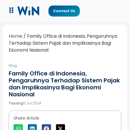
Contact Us
Home
/
Family Office di Indonesia, Pengaruhnya
Terhadap Sistem Pajak dan Implikasinya Bagi
Ekonomi Nasional
blog
Family Office di Indonesia,
Pengaruhnya Terhadap Sistem Pajak
dan Implikasinya Bagi Ekonomi
Nasional
Tayang
11 Jul 2024
Share Article