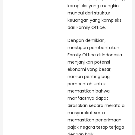
kompleks yang mungkin
muncul dari struktur
keuangan yang kompleks
dari Family Office.
Dengan demikian,
meskipun pembentukan
Family Office di Indonesia
menjanjikan potensi
ekonomi yang besar,
namun penting bagi
pemerintah untuk
memastikan bahwa
manfaatnya dapat
dirasakan secara merata di
masyarakat serta
memastikan penerimaan
pajak negara tetap terjaga
dengan baik.