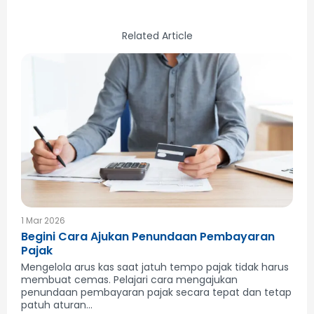
Related Article
1 Mar 2026
Begini Cara Ajukan Penundaan Pembayaran
Pajak
Mengelola arus kas saat jatuh tempo pajak tidak harus
membuat cemas. Pelajari cara mengajukan
penundaan pembayaran pajak secara tepat dan tetap
patuh aturan...