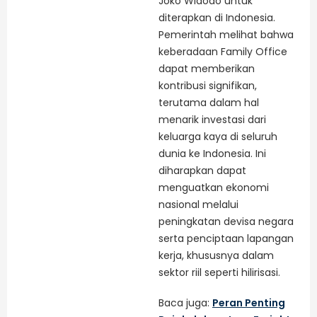
Joko Widodo untuk
diterapkan di Indonesia.
Pemerintah melihat bahwa
keberadaan Family Office
dapat memberikan
kontribusi signifikan,
terutama dalam hal
menarik investasi dari
keluarga kaya di seluruh
dunia ke Indonesia. Ini
diharapkan dapat
menguatkan ekonomi
nasional melalui
peningkatan devisa negara
serta penciptaan lapangan
kerja, khususnya dalam
sektor riil seperti hilirisasi.
Baca juga:
Peran Penting