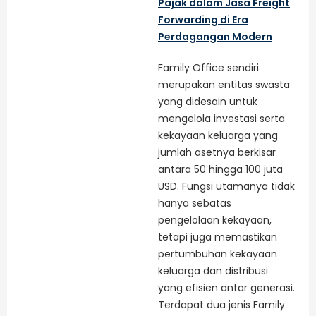
Pajak dalam Jasa Freight
Forwarding di Era
Perdagangan Modern
Family Office sendiri
merupakan entitas swasta
yang didesain untuk
mengelola investasi serta
kekayaan keluarga yang
jumlah asetnya berkisar
antara 50 hingga 100 juta
USD. Fungsi utamanya tidak
hanya sebatas
pengelolaan kekayaan,
tetapi juga memastikan
pertumbuhan kekayaan
keluarga dan distribusi
yang efisien antar generasi.
Terdapat dua jenis Family