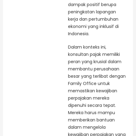
dampak positif berupa
peningkatan lapangan
kerja dan pertumbuhan
ekonomi yang inklusif di
Indonesia.
Dalam konteks ini,
konsultan pajak memiliki
peran yang krusial dalam
membantu perusahaan
besar yang terlibat dengan
Family Office untuk
memastikan kewajiban
perpajakan mereka
dipenuhi secara tepat.
Mereka harus mampu
memberikan bantuan
dalam mengelola
kewajiban perpajakan yang