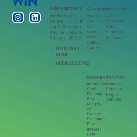
WiN Partners
Company
Branches
World Trade
Home
Jakarta
Centre 1 Lt. 17 Jl
About Us
Tangerang
Jend. Sudirman
Our
Solo
Expert
Kav. 29, Jakarta
Surabaya
Client
Selatan – 12920
Makassar
Gallery
(021) 2963
Careers
8039
085183003742
Resource
Services
Indonesian
Ultimate
Bank
Services
Exchange
Regular
Rate
Services
Ministry
of
Finance
Exchange
Rate
Interest
Rate