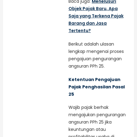
Baca juga:
Menelusuri
Objek Pajak Baru, Apa
Saja yang Terkena Pajak
Barang dan Jasa
Tertentu?
Berikut adalah ulasan
lengkap mengenai proses
pengajuan pengurangan
angsuran PPh 25.
Ketentuan Pengajuan
Pajak Penghasilan Pasal
25
Wajib pajak berhak
mengajukan pengurangan
angsuran PPh 25 jika
keuntungan atau
profitabilitas usaha di