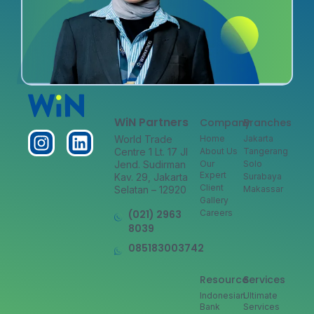
WiN Partners
Company
Branches
World Trade
Home
Jakarta
Centre 1 Lt. 17 Jl
About Us
Tangerang
Jend. Sudirman
Our
Solo
Expert
Kav. 29, Jakarta
Surabaya
Client
Selatan – 12920
Makassar
Gallery
(021) 2963
Careers
8039
085183003742
Resource
Services
Indonesian
Ultimate
Bank
Services