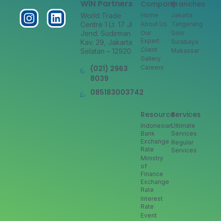
WiN Partners
Company
Branches
World Trade
Home
Jakarta
Centre 1 Lt. 17 Jl
About Us
Tangerang
Jend. Sudirman
Our
Solo
Expert
Kav. 29, Jakarta
Surabaya
Client
Selatan – 12920
Makassar
Gallery
(021) 2963
Careers
8039
085183003742
Resource
Services
Indonesian
Ultimate
Bank
Services
Exchange
Regular
Rate
Services
Ministry
of
Finance
Exchange
Rate
Interest
Rate
Event