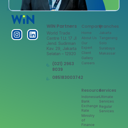
WiN Partners
Company
Branches
World Trade
Home
Jakarta
Centre 1 Lt. 17 Jl
About Us
Tangerang
Jend. Sudirman
Our
Solo
Expert
Kav. 29, Jakarta
Surabaya
Client
Selatan – 12920
Makassar
Gallery
(021) 2963
Careers
8039
085183003742
Resource
Services
Indonesian
Ultimate
Bank
Services
Exchange
Regular
Rate
Services
Ministry
of
Finance