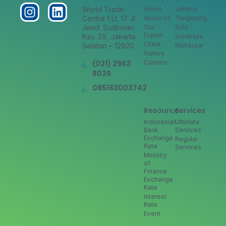
World Trade
Home
Jakarta
Centre 1 Lt. 17 Jl
About Us
Tangerang
Jend. Sudirman
Our
Solo
Expert
Kav. 29, Jakarta
Surabaya
Client
Selatan – 12920
Makassar
Gallery
(021) 2963
Careers
8039
085183003742
Resource
Services
Indonesian
Ultimate
Bank
Services
Exchange
Regular
Rate
Services
Ministry
of
Finance
Exchange
Rate
Interest
Rate
Event