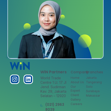
WiN Partners
Company
Branches
World Trade
Home
Jakarta
Centre 1 Lt. 17 Jl
About Us
Tangerang
Jend. Sudirman
Our
Solo
Expert
Kav. 29, Jakarta
Surabaya
Client
Selatan – 12920
Makassar
Gallery
(021) 2963
Careers
8039