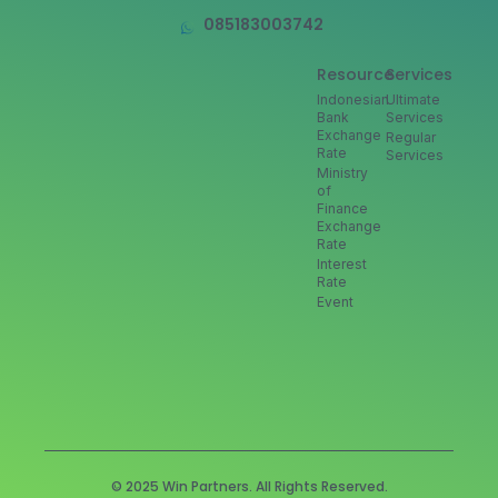
085183003742
Resource
Services
Indonesian
Ultimate
Bank
Services
Exchange
Regular
Rate
Services
Ministry
of
Finance
Exchange
Rate
Interest
Rate
Event
© 2025 Win Partners. All Rights Reserved.